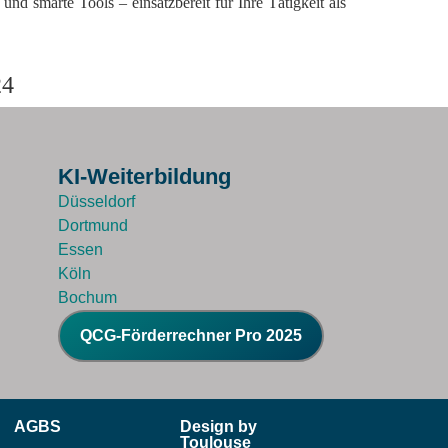
und smarte Tools – einsatzbereit für Ihre Tätigkeit als
24
KI-Weiterbildung
Düsseldorf
Dortmund
Essen
Köln
Bochum
QCG-Förderrechner Pro 2025
AGBS
Design by
Toulouse