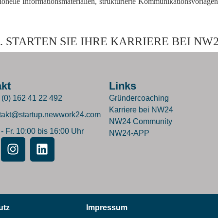
sionelle Informationsmaterialien, strukturierte Kommunikationsvorlagen 
 STARTEN SIE IHRE KARRIERE BEI NW
kt
Links
 (0) 162 41 22 492
Gründercoaching
Karriere bei NW24
takt@startup.newwork24.com
NW24 Community
- Fr. 10:00 bis 16:00 Uhr
NW24-APP
utz
Impressum