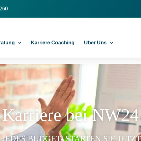
 260
ratung
Karriere Coaching
Über Uns
Karriere bei NW24
 JEDES BUDGET- STARTEN SIE JETZT