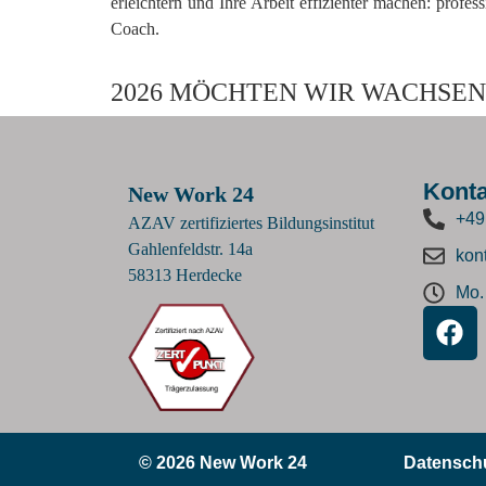
erleichtern und Ihre Arbeit effizienter machen: profes
Coach.
2026 MÖCHTEN WIR WACHSEN.
Konta
New Work 24
+49
AZAV zertifiziertes Bildungsinstitut
Gahlenfeldstr. 14a
kon
58313 Herdecke
Mo. 
© 2026 New Work 24
Datensch