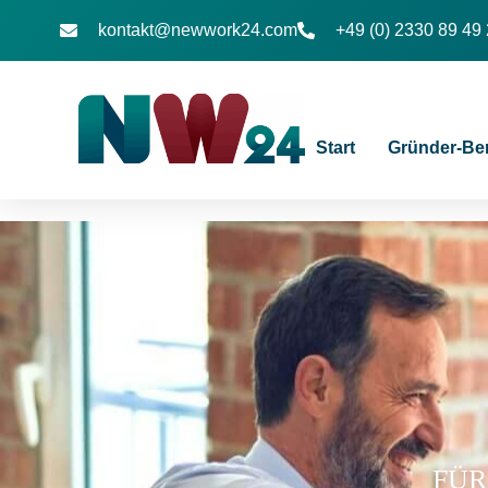
kontakt@newwork24.com
+49 (0) 2330 89 49
Start
Gründer-Be
FÜR