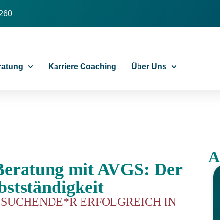
 260
ratung
Karriere Coaching
Über Uns
A
Beratung mit AVGS: Der
bstständigkeit
TSSUCHENDE*R ERFOLGREICH IN